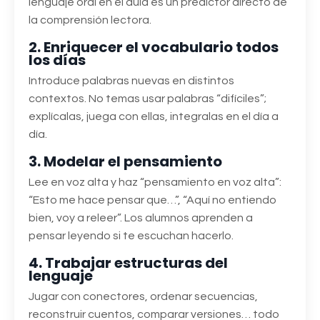
lenguaje oral en el aula es un predictor directo de
la comprensión lectora.
2. Enriquecer el vocabulario todos
los días
Introduce palabras nuevas en distintos
contextos. No temas usar palabras “difíciles”;
explícalas, juega con ellas, integralas en el día a
día.
3. Modelar el pensamiento
Lee en voz alta y haz “pensamiento en voz alta”:
“Esto me hace pensar que…”, “Aquí no entiendo
bien, voy a releer”. Los alumnos aprenden a
pensar leyendo si te escuchan hacerlo.
4. Trabajar estructuras del
lenguaje
Jugar con conectores, ordenar secuencias,
reconstruir cuentos, comparar versiones… todo