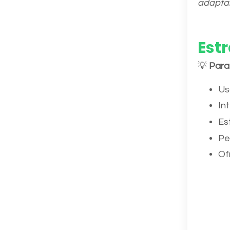
adaptar
Estr
💡
Para
Us
In
Es
Pe
Of