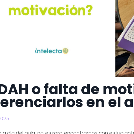
DAH o falta de mo
ferenciarlos en el 
2025
ía a día del aula, no es raro encontrarnos con estudiant