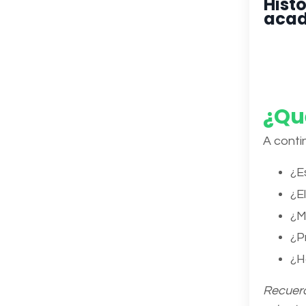
Histo
aca
¿Qu
A conti
¿E
¿E
¿M
¿P
¿H
Recuerd