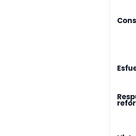
Cons
Esfu
Resp
refo