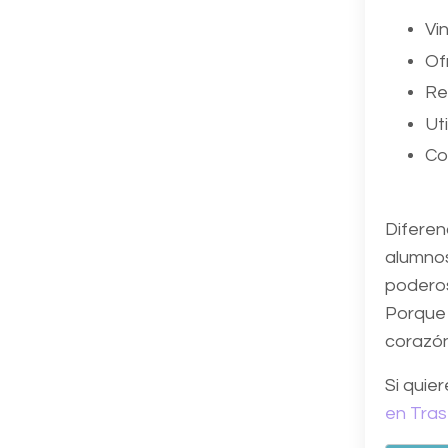
Vi
Of
Re
Ut
Co
Diferen
alumnos
poderos
Porque 
corazón
Si quie
en Tras