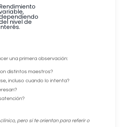
Rendimiento
variable,
dependiendo
del nivel de
interés.
cer una primera observación:
con distintos maestros?
se, incluso cuando lo intenta?
teresan?
esatención?
ico, pero sí te orientan para referir o