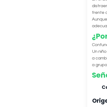
distrae
frente 
Aunque 
adecuad
¿Por
Confund
Un niño
a cambi
a grupo
Seña
Ca
Orig