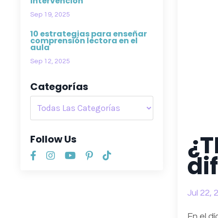
intervención
Sep 19, 2025
10 estrategias para enseñar
comprensión lectora en el
aula
Sep 12, 2025
Categorías
¿T
Follow Us
di
Jul 22, 
En el d