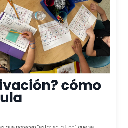
tivación? cómo
aula
es que parecen "estar en la luna", que se