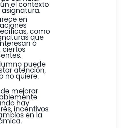
ún el contexto
a asignatura.
rece en
uaciones
ecíficas, como
gnaturas que
interesan o
 ciertos
entes.
alumno puede
star atención,
o no quiere.
de mejorar
ablemente
ando hay
erés, incentivos
ambios en la
ámica.