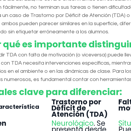
n fácilmente, no terminan sus tareas o tienen dificultad
a un caso de Trastorno por Déficit de Atención (TDA) o
ambos pueden parecer similares en la superficie, difer
o sin etiquetar erróneamente a los alumnos.
 qué es importante distingui
ir TDA con falta de motivación (o viceversa) puede lleva
 con TDA necesita intervenciones específicas, mient
os en el ambiente o en las dinámicas de clase. Para 
s numerosos, es fundamental contar con herramientas c
les clave para diferenciar:
Trastorno por
Fal
racterística
Déficit de
mot
Atención (TDA)
en
Neurológico
. Se
Sit
presenta desde
Pue