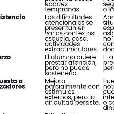
edades
seg
tempranas.
o l
istencia
Las dificultades
Apa
atencionales se
sit
presentan en
esp
varios contextos:
asi
escuela, casa,
no 
actividades
con
extracurriculares.
doc
erzo
El alumno quiere
El 
prestar atención,
pre
pero no puede
per
sostenerla.
uesta a
Mejora
Pue
rzadores
parcialmente con
not
estímulos
cu
externos, pero la
int
dificultad persiste.
o c
din